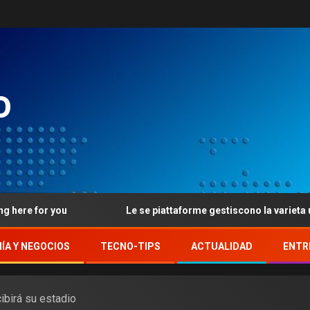
o
u
Le se piattaforme gestiscono la varieta usanza, come
ÍA Y NEGOCIOS
TECNO-TIPS
ACTUALIDAD
ENTR
ibirá su estadio