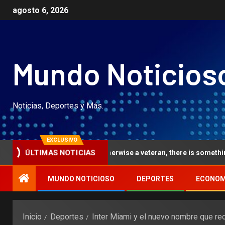
agosto 6, 2026
Mundo Noticios
Noticias, Deportes y Más.
EXCLUSIVO
ÚLTIMAS NOTICIAS
tial-date athlete otherwise a veteran, there is something here for yo
MUNDO NOTICIOSO
DEPORTES
ECONOM
Inicio
Deportes
Inter Miami y el nuevo nombre que rec