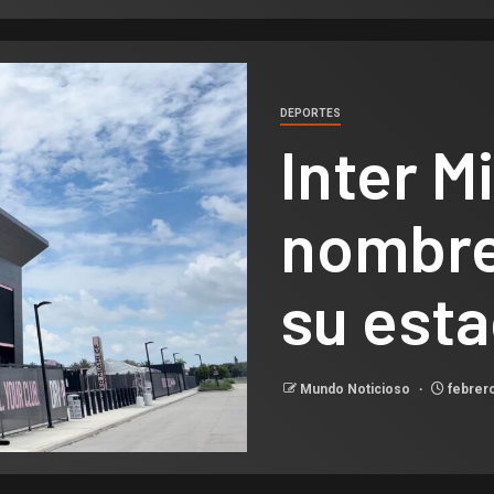
DEPORTES
Inter M
nombre
su esta
Mundo Noticioso
febrero