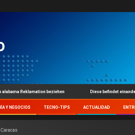
o
eklamation beziehen
Diese befindet einander nah das H
ÍA Y NEGOCIOS
TECNO-TIPS
ACTUALIDAD
ENTR
 Caracas