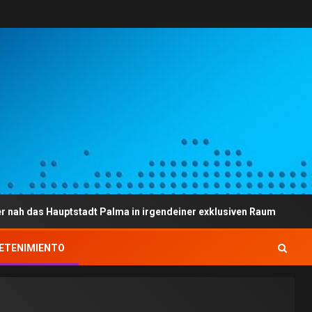
auptstadt Palma in irgendeiner exklusiven Raum
U. a. 
ETENIMIENTO