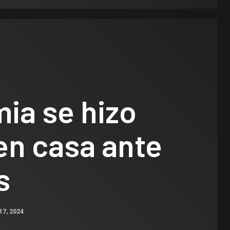
ia se hizo
en casa ante
s
17, 2024