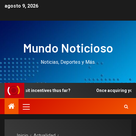
agosto 9, 2026
Mundo Noticioso
Noticias, Deportes y Más.
ntives thus far?
Once acquiring your own prize, you have
Inicio
Actualidad