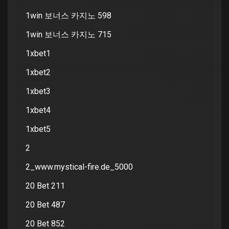
1win 보너스 카지노 598
1win 보너스 카지노 715
1xbet1
1xbet2
1xbet3
1xbet4
1xbet5
2
2_www.mystical-fire.de_5000
20 Bet 211
20 Bet 487
20 Bet 852