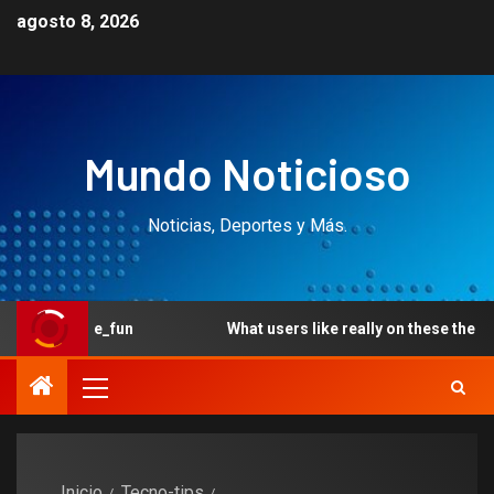
agosto 8, 2026
Mundo Noticioso
Noticias, Deportes y Más.
_fun
What users like really on these the brand new local
Inicio
Tecno-tips