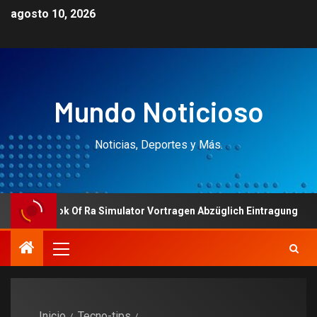
agosto 10, 2026
Mundo Noticioso
Noticias, Deportes y Más.
ook Of Ra Simulator Vortragen Abzüglich Eintragung
Ve
Inicio
Tecno-tips