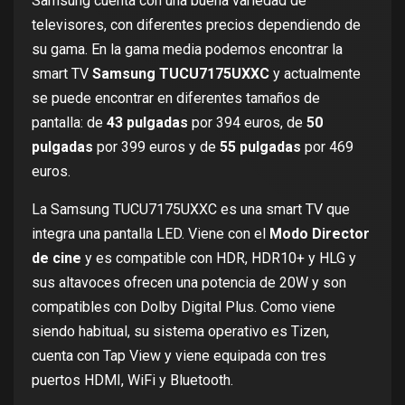
Samsung cuenta con una buena variedad de
televisores, con diferentes precios dependiendo de
su gama. En la gama media podemos encontrar la
smart TV
Samsung TUCU7175UXXC
y actualmente
se puede encontrar en diferentes tamaños de
pantalla: de
43 pulgadas
por
394 euros
, de
50
pulgadas
por
399 euros
y de
55 pulgadas
por
469
euros
.
La Samsung TUCU7175UXXC es una smart TV que
integra una pantalla LED. Viene con el
Modo Director
de cine
y es compatible con HDR, HDR10+ y HLG y
sus altavoces ofrecen una potencia de 20W y son
compatibles con Dolby Digital Plus. Como viene
siendo habitual, su sistema operativo es Tizen,
cuenta con Tap View y viene equipada con tres
puertos HDMI, WiFi y Bluetooth.