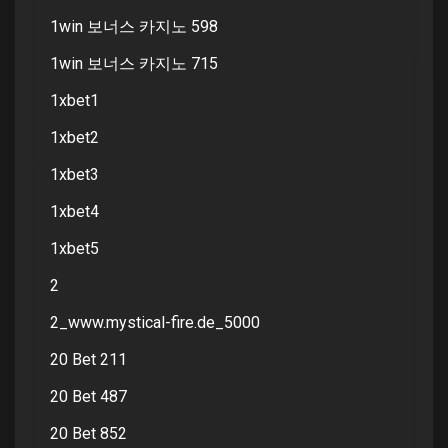
1win 보너스 카지노 598
1win 보너스 카지노 715
1xbet1
1xbet2
1xbet3
1xbet4
1xbet5
2
2_www.mystical-fire.de_5000
20 Bet 211
20 Bet 487
20 Bet 852