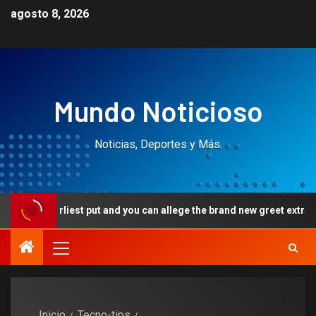
agosto 8, 2026
Mundo Noticioso
Noticias, Deportes y Más.
iest put and you can allege the brand new greet extra
Lik
Inicio
Tecno-tips