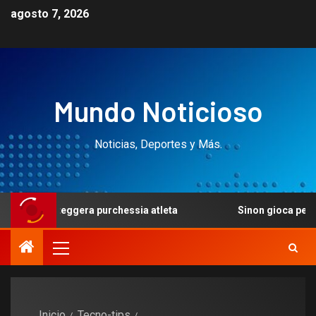
agosto 7, 2026
Mundo Noticioso
Noticias, Deportes y Más.
teggera purchessia atleta
Sinon gioca per 37 numeri anc
Inicio
Tecno-tips