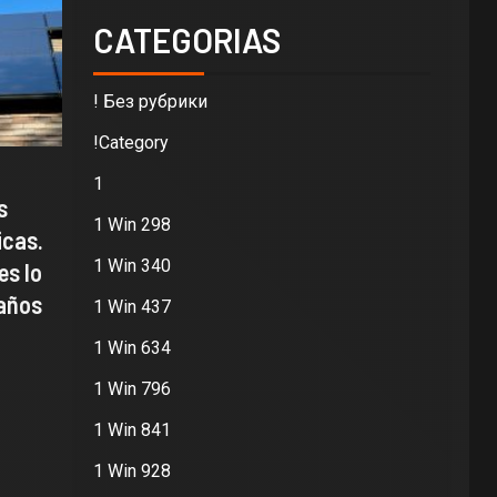
CATEGORIAS
! Без рубрики
!Category
1
s
1 Win 298
icas.
1 Win 340
es lo
 años
1 Win 437
1 Win 634
1 Win 796
1 Win 841
1 Win 928