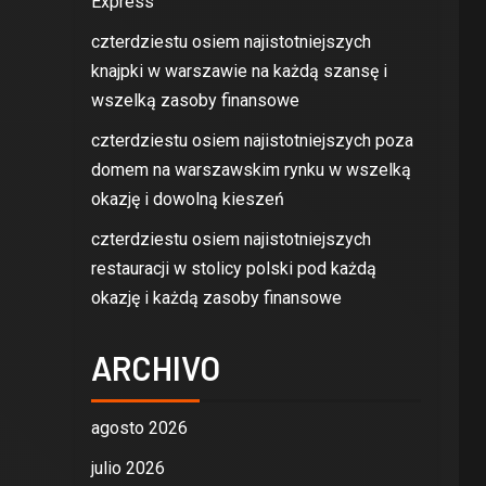
Express
czterdziestu osiem najistotniejszych
knajpki w warszawie na każdą szansę i
wszelką zasoby finansowe
czterdziestu osiem najistotniejszych poza
domem na warszawskim rynku w wszelką
okazję i dowolną kieszeń
czterdziestu osiem najistotniejszych
restauracji w stolicy polski pod każdą
okazję i każdą zasoby finansowe
ARCHIVO
agosto 2026
julio 2026