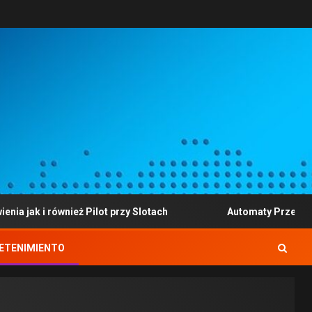
ównież Pilot przy Slotach
Automaty Przez internet na te
ETENIMIENTO