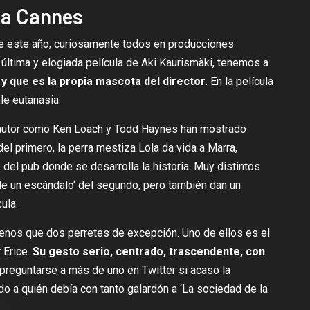
 a Cannes
de este año, curiosamente todos en producciones
la última y elogiada película de Aki Kaurismäki, tenemos a
n y que es la propia mascota del director
. En la película
le eutanasia.
autor como Ken Loach y Todd Haynes han mostrado
 del primero, la perra mestiza Lola da vida a Marra,
del pub donde se desarrolla la historia. Muy distintos
de un escándalo
‘ del segundo, pero también dan un
ula.
enos que dos perretes de excepción. Uno de ellos es el
r Erice.
Su gesto serio, centrado, trascendente, con
o preguntarse a más de uno en Twitter si acaso
la
do a quién debía
con tanto galardón a ‘
La sociedad de la