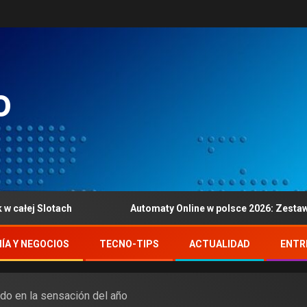
o
otach
Automaty Online w polsce 2026: Zestawienia jak i r
ÍA Y NEGOCIOS
TECNO-TIPS
ACTUALIDAD
ENTR
ido en la sensación del año