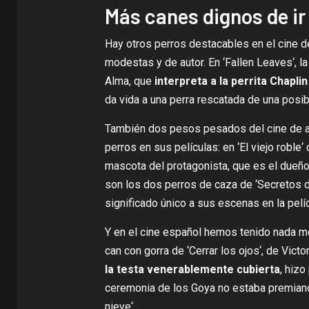
Más canes dignos de ir
Hay otros perros destacables en el cine 
modestas y de autor. En ‘
Fallen Leaves
‘, 
Alma, que
interpreta a la perrita Chapli
da vida a una perra rescatada de una posib
También dos pesos pesados del cine de 
perros en sus películas: en ‘
El viejo roble
‘
mascota del protagonista, que es el dueño 
son los dos perros de caza de ‘
Secretos 
significado único a sus escenas en la pelíc
Y en el cine español hemos tenido nada m
can con gorra de ‘
Cerrar los ojos
‘, de Victo
la testa venerablemente cubierta
, hiz
ceremonia de los Goya no estaba premian
nieve
‘.