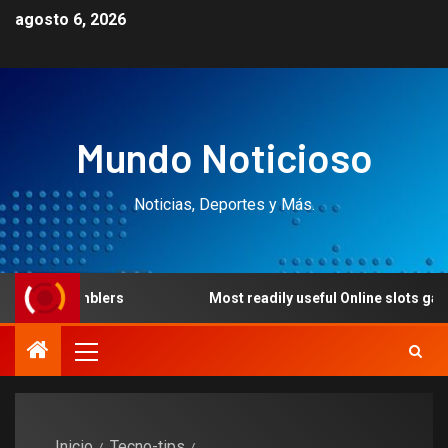
agosto 6, 2026
Mundo Noticioso
Noticias, Deportes y Más.
blers
Most readily useful Online slots games & United
Inicio
Tecno-tips