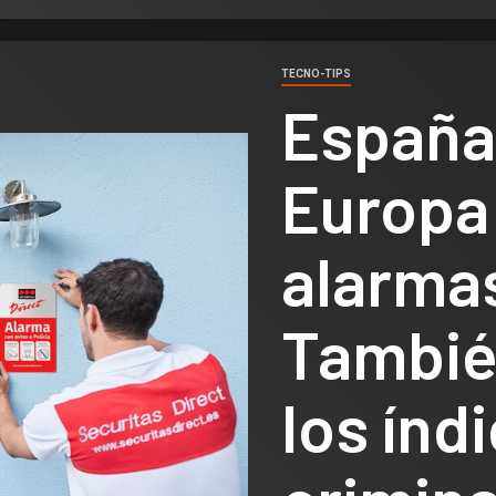
TECNO-TIPS
España 
Europa
alarmas
Tambié
los índ