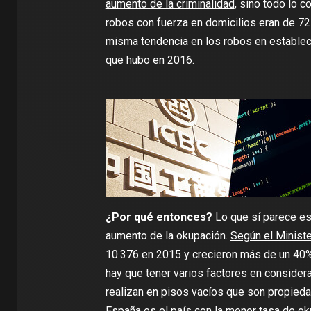
aumento de la criminalidad
, sino todo lo c
robos con fuerza en domicilios eran de 7
misma tendencia en los robos en estableci
que hubo en 2016.
¿Por qué entonces?
Lo que sí parece es
aumento de la okupación.
Según el Minister
10.376 en 2015 y crecieron más de un 40%
hay que tener varios factores en considera
realizan en pisos vacíos que son propied
España es el país con la menor tasa de ok