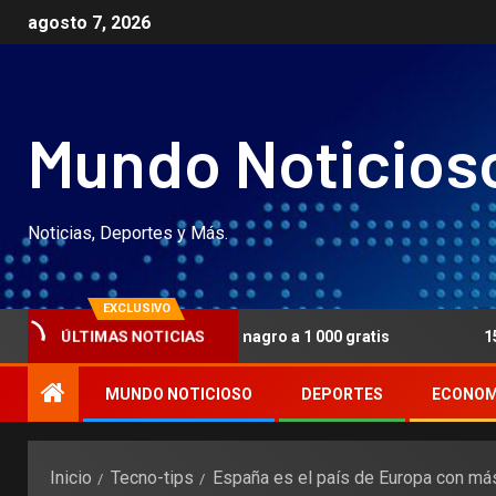
agosto 7, 2026
Mundo Noticios
Noticias, Deportes y Más.
EXCLUSIVO
t gratifica senza tenuta magro a 1 000 gratis
15 Miglior
ÚLTIMAS NOTICIAS
MUNDO NOTICIOSO
DEPORTES
ECONOM
Inicio
Tecno-tips
España es el país de Europa con más