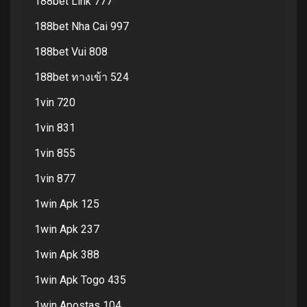
188bet Link 777
188bet Nha Cai 997
188bet Vui 808
188bet ทางเข้า 524
1vin 720
1vin 831
1vin 855
1vin 877
1win Apk 125
1win Apk 237
1win Apk 388
1win Apk Togo 435
1win Apostas 104