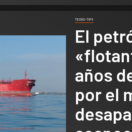
TECNO-TIPS
El petr
«flotan
años d
por el 
desapa