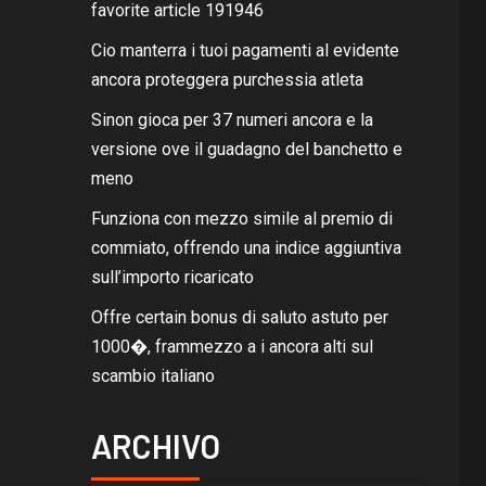
favorite article 191946
Cio manterra i tuoi pagamenti al evidente
ancora proteggera purchessia atleta
Sinon gioca per 37 numeri ancora e la
versione ove il guadagno del banchetto e
meno
Funziona con mezzo simile al premio di
commiato, offrendo una indice aggiuntiva
sull’importo ricaricato
Offre certain bonus di saluto astuto per
1000�, frammezzo a i ancora alti sul
scambio italiano
ARCHIVO