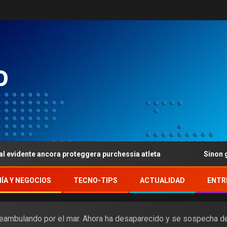
o
e ancora proteggera purchessia atleta
Sinon gioca per 3
ÍA Y NEGOCIOS
TECNO-TIPS
ACTUALIDAD
ENTR
 deambulando por el mar. Ahora ha desaparecido y se sospecha d