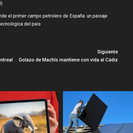
0)
de el primer campo petrolero de España: un paisaje
 tecnológica del país
Siguiente
ntreal
Golazo de Machís mantiene con vida al Cádiz