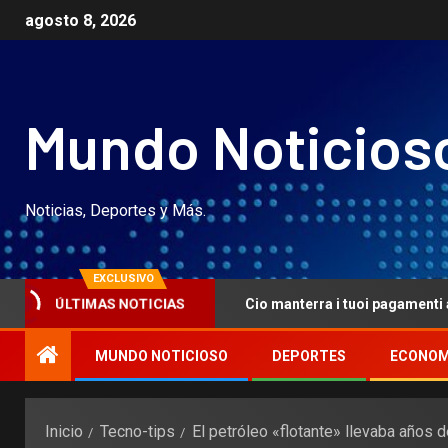
agosto 8, 2026
Mundo Noticios
Noticias, Deportes y Más.
EXCLUSIVO
article 191946
Cio manterra i tuoi pagamenti al evident
ÚLTIMAS NOTICIAS
MUNDO NOTICIOSO
DEPORTES
ECONOM
Inicio
Tecno-tips
El petróleo «flotante» llevaba años