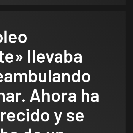
óleo
te» llevaba
eambulando
mar. Ahora ha
recido y se