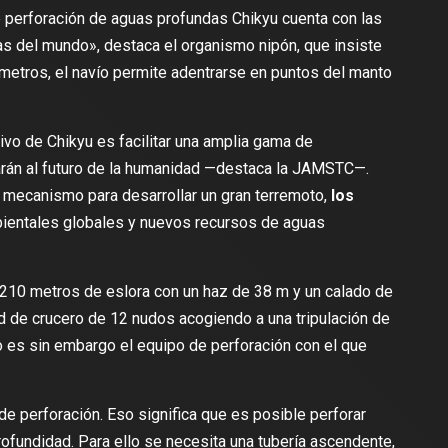
 perforación de aguas profundas Chikyu cuenta con las
 del mundo», destaca el organismo nipón, que insiste
 metros, el navío permite adentrarse en puntos del manto
tivo
de Chikyu es facilitar una amplia gama de
rán al futuro de la humanidad —
destaca la JAMSTC
—.
l mecanismo para desarrollar un gran terremoto,
los
bientales globales y nuevos recursos de aguas
e 210 metros de eslora con un haz de 38 m y un calado de
d de crucero de 12 nudos acogiendo a una tripulación de
 es sin embargo el equipo de perforación con el que
de perforación. Eso significa que es posible perforar
fundidad. Para ello se necesita una tubería ascendente,