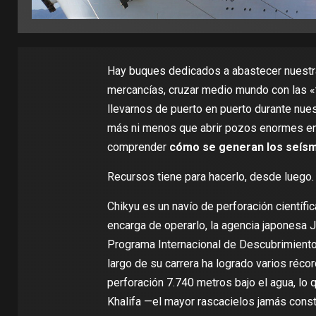
Hay buques dedicados a abastecer nuestr
mercancías, cruzar medio mundo con las «
llevarnos
de puerto en puerto
durante nues
más ni menos que abrir pozos enormes en 
comprender
cómo se generan los seís
Recursos tiene para hacerlo, desde luego.
Chikyu es un navío de perforación científi
encarga de operarlo, la agencia japonesa
Programa Internacional de Descubrimient
largo de su carrera ha logrado
varios réco
perforación
7.740 metros
bajo el agua, lo
Khalifa
—el mayor rascacielos jamás const