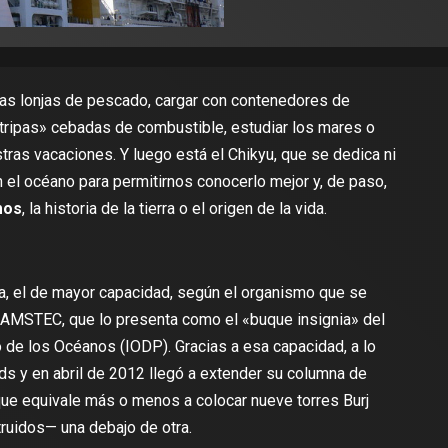
as lonjas de pescado, cargar con contenedores de
tripas»
cebadas de combustible
,
estudiar los mares
o
tras vacaciones. Y luego está el
Chikyu
, que se dedica ni
el océano para permitirnos conocerlo mejor y, de paso,
mos
, la historia de la tierra o el origen de la vida.
ca, el de mayor capacidad, según el organismo que se
JAMSTEC
, que lo presenta como el «buque insignia» del
o de los Océanos
(IODP). Gracias a esa capacidad, a lo
rds
y en abril de 2012 llegó a extender su columna de
 que equivale más o menos a colocar nueve torres
Burj
ruidos— una debajo de otra.