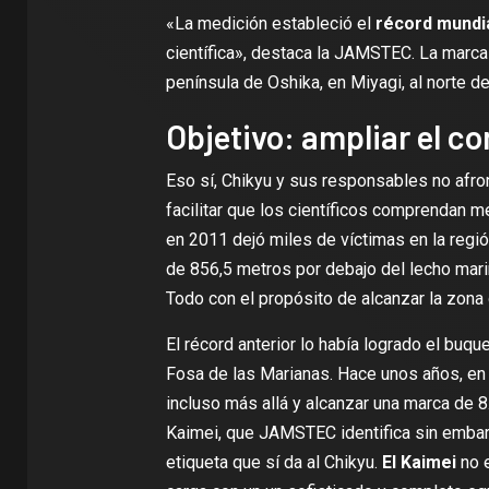
«La medición estableció el
récord mundi
científica»,
destaca la JAMSTEC
. La marca
península de Oshika, en Miyagi, al norte d
Objetivo: ampliar el c
Eso sí, Chikyu y sus responsables no afront
facilitar que los científicos comprendan m
en 2011 dejó miles de víctimas en la regi
de
856,5 metros por debajo del lecho
mari
Todo con el propósito de alcanzar la zona 
El récord anterior lo había logrado el buqu
Fosa de las Marianas. Hace unos años, en 2
incluso más allá y alcanzar una marca de
8
Kaimei, que JAMSTEC identifica sin emb
etiqueta que sí da al
Chikyu
.
El Kaimei
no e