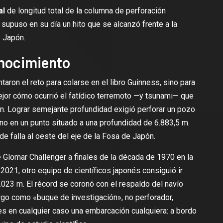
al
de longitud total de la columna de perforación
 supuso en su día un hito que se alcanzó frente a la
e Japón.
onocimiento
aron el reto para colarse en el libro Guinness, sino para
ejor cómo ocurrió el fatídico
terremoto
—y tsunami— que
ón. Lograr semejante profundidad exigió perforar un pozo
no en un punto situado a una profundidad de 6.883,5 m.
de falla al oeste del eje de la Fosa de Japón.
e
Glomar Challenger
a finales de la década de 1970 en la
021, otro equipo de científicos japonés consiguió ir
.023 m
. El récord se coronó con el respaldo del navío
argo como
«buque de investigación»
, no perforador,
s en cualquier caso una embarcación cualquiera: a bordo