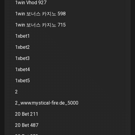
1win Vhod 927
1win 보너스 카지노 598
1win 보너스 카지노 715
1xbet1
1xbet2
1xbet3
1xbet4
1xbet5
2
2_www.mystical-fire.de_5000
20 Bet 211
20 Bet 487