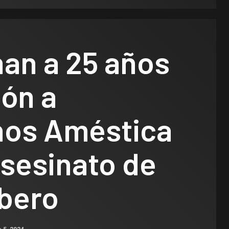
an a 25 años
ión a
os Améstica
asesinato de
bero