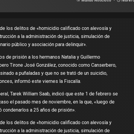
Mundo Noticioso
febrero
 los delitos de «homicidio calificado con alevosía y
trucción a la administración de justicia, simulación de
nario público y asociación para delinquir».
s de prisión a los hermanos Natalia y Guillermo
rapero Tirone José González, conocido como Canserbero,
inado a puñaladas y que no se trató de un suicidio,
nces, informó este viernes la Fiscalía.
neral, Tarek William Saab, indicó que este 1 de febrero se
l caso el pasado mes de noviembre, en la que, «luego de
ió condenarlos a 25 años de prisión».
 los delitos de «homicidio calificado con alevosía y
trucción a la administración de justicia, simulación de