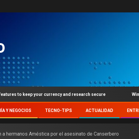
o
 keep your currency and research secure
Winnings from 
ÍA Y NEGOCIOS
TECNO-TIPS
ACTUALIDAD
ENTR
n a hermanos Améstica por el asesinato de Canserbero