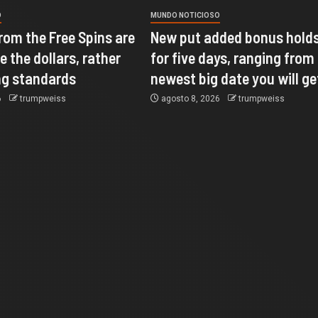
O
MUNDO NOTICIOSO
rom the Free Spins are
New put added bonus holds
e the dollars, rather
for five days, ranging from
ng standards
newest big date you will ge
6
trumpweiss
agosto 8, 2026
trumpweiss