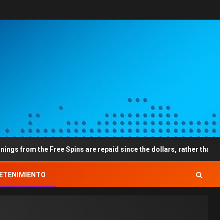
the Free Spins are repaid since the dollars, rather than betting sta
ETENIMIENTO