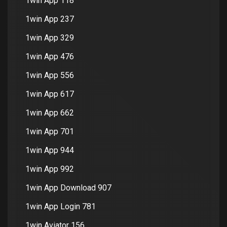
1win App 118
1win App 237
1win App 329
1win App 476
1win App 556
1win App 617
1win App 662
1win App 701
1win App 944
1win App 992
1win App Download 907
1win App Login 781
1win Aviator 156