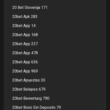
20 Bet Slovenija 171
20bet Apk 283
20bet App 14
20bet App 168
20bet App 237
20bet App 478
20bet App 636
20bet App 969
20bet Apuestas 30
20bet Belepes 679
20bet Bewertung 790
20bet Bono Sin Deposito 79