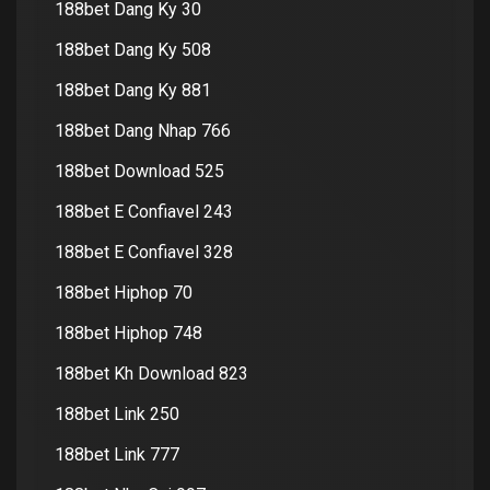
188bet Dang Ky 30
188bet Dang Ky 508
188bet Dang Ky 881
188bet Dang Nhap 766
188bet Download 525
188bet E Confiavel 243
188bet E Confiavel 328
188bet Hiphop 70
188bet Hiphop 748
188bet Kh Download 823
188bet Link 250
188bet Link 777