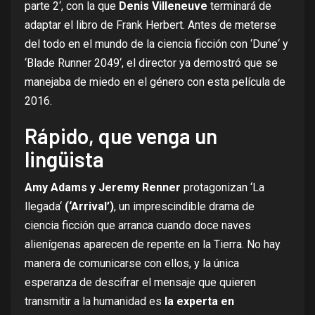
parte 2
‘, con la que
Denis Villeneuve
terminará de
adaptar el libro de Frank Herbert. Antes de meterse
del todo en el mundo de la ciencia ficción con ‘
Dune
‘ y
‘
Blade Runner 2049
‘, el director ya demostró que se
manejaba de miedo en el género con esta película de
2016.
Rápido, que venga un
lingüista
Amy Adams y Jeremy Renner
protagonizan ‘
La
llegada
‘
(‘Arrival’)
, un imprescindible drama de
ciencia ficción que arranca cuando doce naves
alienígenas aparecen de repente en la Tierra. No hay
manera de comunicarse con ellos, y la única
esperanza de descifrar el mensaje que quieren
transmitir a la humanidad es
la experta en