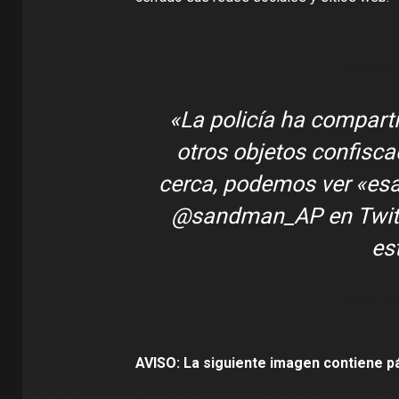
«La policía ha compart
otros objetos confisca
cerca, podemos ver «es
@sandman_AP en Twitte
es
AVISO: La siguiente imagen contiene pá