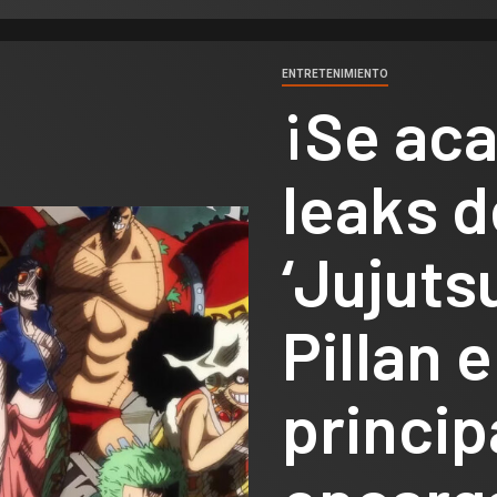
ENTRETENIMIENTO
¡Se aca
leaks d
‘Jujuts
Pillan 
princip