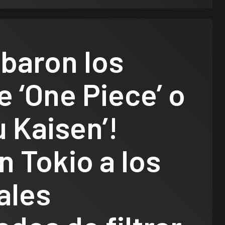
baron los
e ‘One Piece’ o
u Kaisen’!
en Tokio a los
ales