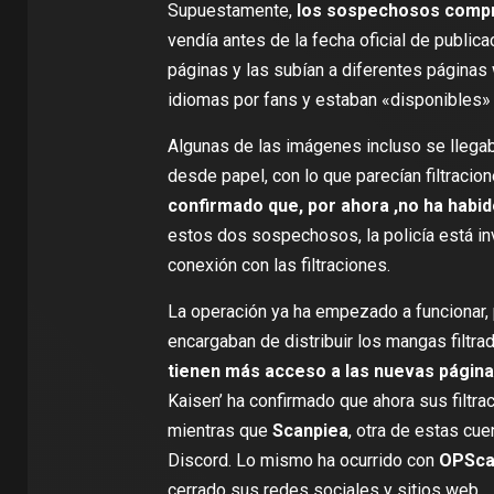
Supuestamente,
los sospechosos compra
vendía antes de la fecha oficial de public
páginas y las subían a diferentes páginas
idiomas por fans y estaban «disponibles» d
Algunas de las imágenes incluso se llegab
desde papel, con lo que parecían filtracio
confirmado que, por ahora ,no ha habido
estos dos sospechosos, la policía está in
conexión con las filtraciones.
La operación ya ha empezado a funcionar,
encargaban de distribuir los mangas filtr
tienen más acceso a las nuevas págin
Kaisen’ ha confirmado que ahora sus filtra
mientras que
Scanpiea
, otra de estas cue
Discord. Lo mismo ha ocurrido con
OPSca
cerrado sus redes sociales y sitios web.