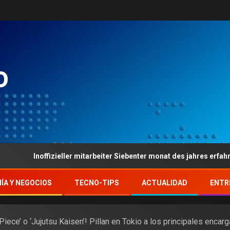
o
izieller mitarbeiter Siebenter monat des jahres erfahrung Gaste
ÍA Y NEGOCIOS
TECNO-TIPS
ACTUALIDAD
ENTR
Piece’ o ‘Jujutsu Kaisen’! Pillan en Tokio a los principales enc