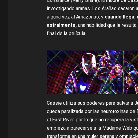
Constance (Kerry Bishé), la madre de Cas
investigando arañas. Los Arañas sacaron 
alguna vez al Amazonas, y
cuando llega,
astralmente,
una habilidad que le resulta
final de la película.
Cassie utiliza sus poderes para salvar a Ju
queda paralizada por las neurotoxinas de 
el East River, por lo que no recupera la vi
empieza a parecerse a la Madame Web que
transforma en una mujer serena y omnisci