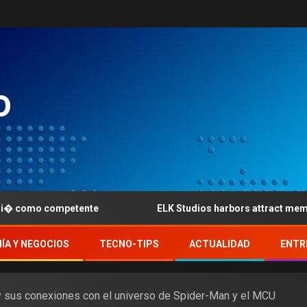
o
ente
ELK Studios harbors attract members who require v
ÍA Y NEGOCIOS
TECNO-TIPS
ACTUALIDAD
ENTR
y sus conexiones con el universo de Spider-Man y el MCU