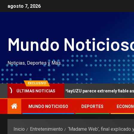
agosto 7, 2026
Mundo Noticios
Noticias, Deportes y Más.
EXCLUSIVO
ÚLTIMAS NOTICIAS
or el movil en PlayUZU parece extremely fiable asi� como compet
MUNDO NOTICIOSO
DEPORTES
ECONOM
Inicio
Entretenimiento
‘Madame Web’, final explicado 