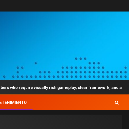
isually rich gameplay, clear framework, and a very simple gamblin
ETENIMIENTO