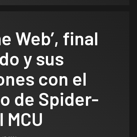
 Web’, final
do y sus
ones con el
o de Spider-
el MCU