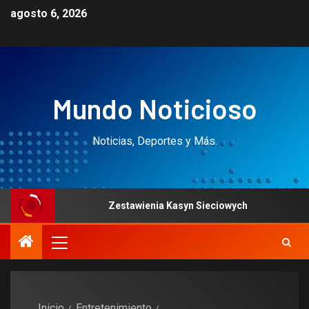
agosto 6, 2026
Mundo Noticioso
Noticias, Deportes y Más.
ts
Zestawienia Kasyn Sieciowych
Desert Di
Inicio
Entretenimiento