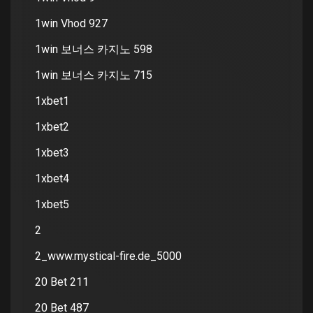
1win Vhod 927
1win 보너스 카지노 598
1win 보너스 카지노 715
1xbet1
1xbet2
1xbet3
1xbet4
1xbet5
2
2_www.mystical-fire.de_5000
20 Bet 211
20 Bet 487