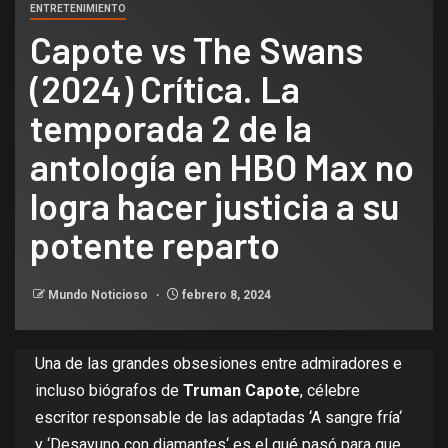
ENTRETENIMIENTO
Capote vs The Swans
(2024) Crítica. La
temporada 2 de la
antología en HBO Max no
logra hacer justicia a su
potente reparto
Mundo Noticioso
febrero 8, 2024
Una de las grandes obsesiones entre admiradores e
incluso biógrafos de
Truman Capote
, célebre
escritor responsable de las adaptadas ‘
A sangre fría
‘
y ‘
Desayuno con diamantes
‘ es el qué pasó para que