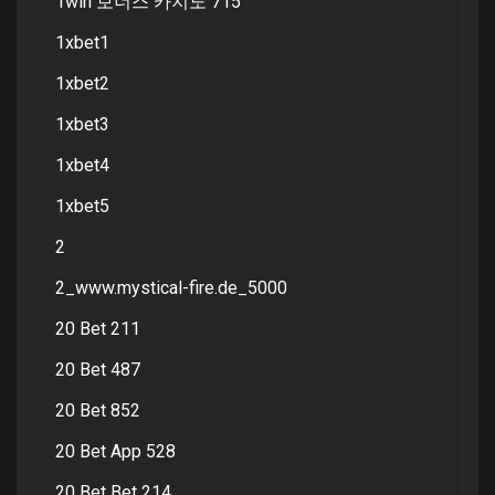
1win 보너스 카지노 715
1xbet1
1xbet2
1xbet3
1xbet4
1xbet5
2
2_www.mystical-fire.de_5000
20 Bet 211
20 Bet 487
20 Bet 852
20 Bet App 528
20 Bet Bet 214