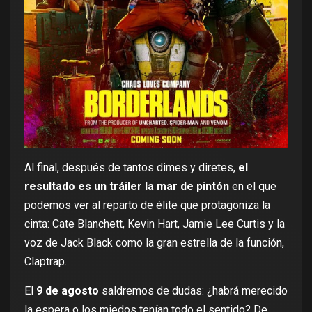
Al final, después de tantos dimes y diretes,
el
resultado es un tráiler la mar de pintón
en el que
podemos ver al reparto de élite que protagoniza la
cinta:
Cate Blanchett
,
Kevin Hart
,
Jamie Lee Curtis
y la
voz de
Jack Black
como la gran estrella de la función,
Claptrap.
El
9 de agosto
saldremos de dudas: ¿habrá merecido
la espera o los miedos tenían todo el sentido? De