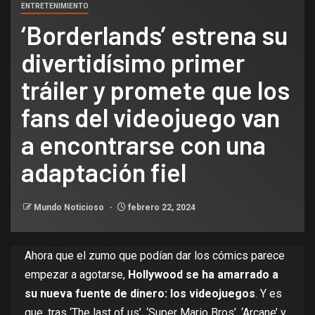
ENTRETENIMIENTO
‘Borderlands’ estrena su
divertidísimo primer
tráiler y promete que los
fans del videojuego van
a encontrarse con una
adaptación fiel
Mundo Noticioso
febrero 22, 2024
Ahora que el zumo que podían dar los cómics parece
empezar a agotarse,
Hollywood se ha amarrado a
su nueva fuente de dinero: los videojuegos
. Y es
que, tras
‘The last of us’
,
‘Super Mario Bros’,
‘Arcane’
y