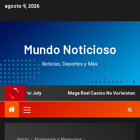
agosto 9, 2026
Mundo Noticioso
Noticias, Deportes y Más.
et for July
Mega Reel Casino No Vorleistung Bonus P
Inicio
Economía y Negocios