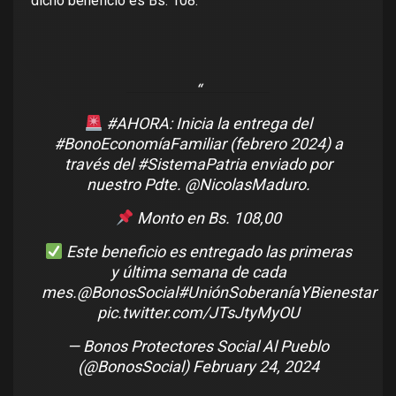
dicho beneficio es Bs. 108.
#AHORA
: Inicia la entrega del
#BonoEconomíaFamiliar
(febrero 2024) a
través del
#SistemaPatria
enviado por
nuestro Pdte.
@NicolasMaduro
.
Monto en Bs. 108,00
Este beneficio es entregado las primeras
y última semana de cada
mes.
@BonosSocial
#UniónSoberaníaYBienestar
pic.twitter.com/JTsJtyMyOU
— Bonos Protectores Social Al Pueblo
(@BonosSocial)
February 24, 2024