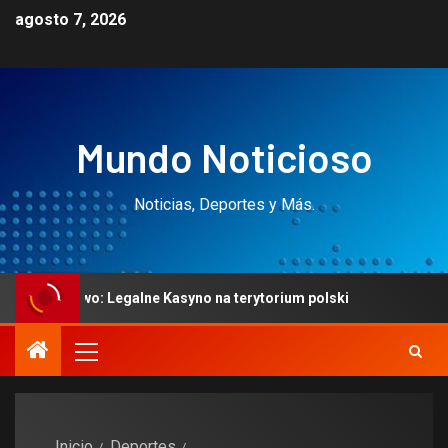
agosto 7, 2026
Mundo Noticioso
Noticias, Deportes y Más.
stwo: Legalne Kasyno na terytorium polski
Mobilne k
Inicio
Deportes