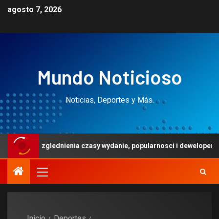
agosto 7, 2026
Mundo Noticioso
Noticias, Deportes y Más.
lednienia czasy wydanie, popularnosci i dewelopera
Ma
Inicio
Deportes