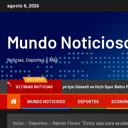
agosto 6, 2026
Mundo Noticios
Noticias, Deportes y Más.
EXCLUSIVO
APK İncelemesi: Türkiye İçin Güvenli ve Hızlı Spor Bahis Platformu
ÚLTIMAS NOTICIAS
MUNDO NOTICIOSO
DEPORTES
ECONOM
Inicio
Deportes
Ramón Flores: “Estoy aquí para ayudar