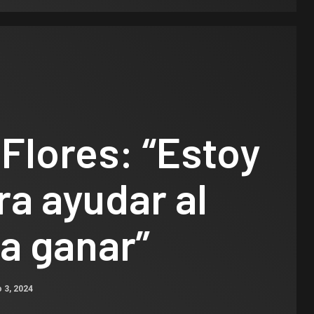
Flores: “Estoy
ra ayudar al
a ganar”
 3, 2024