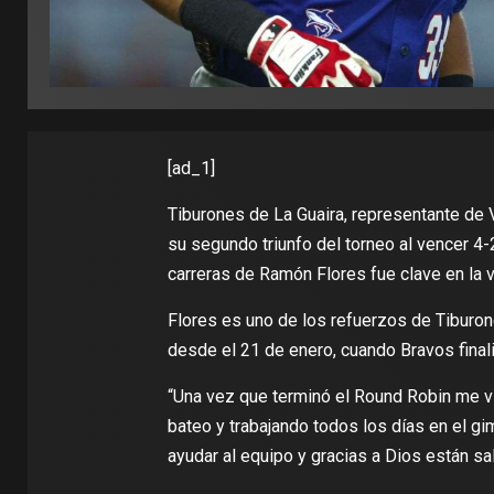
[ad_1]
Tiburones de La Guaira, representante de 
su segundo triunfo del torneo al vencer 4-
carreras de Ramón Flores fue clave en la vi
Flores es uno de los refuerzos de Tiburones
desde el 21 de enero, cuando Bravos finali
“Una vez que terminó el Round Robin me 
bateo y trabajando todos los días en el gi
ayudar al equipo y gracias a Dios están sal