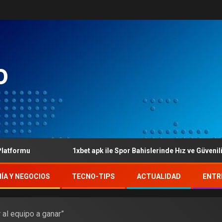
o
1xbet apk ile Spor Bahislerinde Hız ve Güvenilirlik
ÍA Y NEGOCIOS
TECNO-TIPS
ACTUALIDAD
ENTR
 al equipo a ganar”