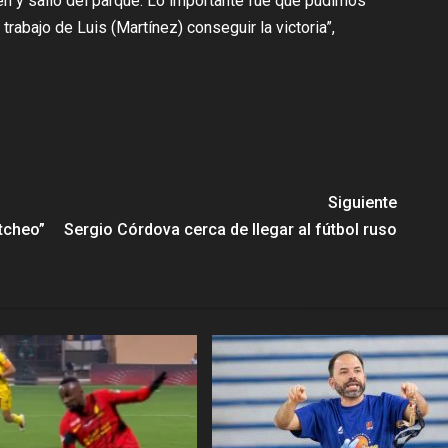
en y salió del parque. Lo importante fue que pudimos
rabajo de Luis (Martínez) conseguir la victoria”,
Siguiente
itcheo”
Sergio Córdova cerca de llegar al fútbol ruso