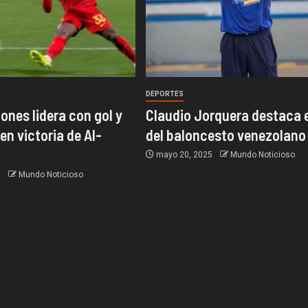
DEPORTES
ones lidera con gol y
Claudio Jorquera destaca e
en victoria de Al-
del baloncesto venezolano
mayo 20, 2025
Mundo Noticioso
5
Mundo Noticioso