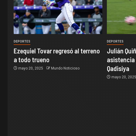
DEPORTES
DEPORTES
Ezequiel Tovar regresó al terreno
Julián Quiñ
a todo trueno
asistencia 
Qadisiya
mayo 20, 2025
Mundo Noticioso
mayo 20, 202