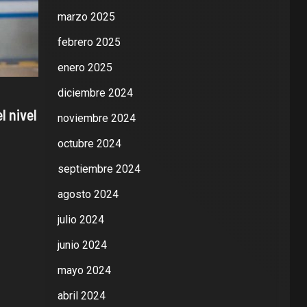
marzo 2025
febrero 2025
enero 2025
diciembre 2024
l nivel
noviembre 2024
octubre 2024
septiembre 2024
agosto 2024
julio 2024
junio 2024
mayo 2024
abril 2024