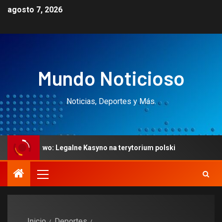
agosto 7, 2026
Mundo Noticioso
Noticias, Deportes y Más.
ństwo: Legalne Kasyno na terytorium polski
Mobilne k
Inicio
Deportes