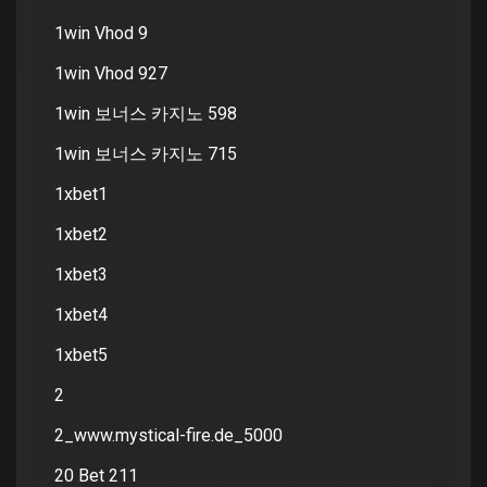
1win Vhod 9
1win Vhod 927
1win 보너스 카지노 598
1win 보너스 카지노 715
1xbet1
1xbet2
1xbet3
1xbet4
1xbet5
2
2_www.mystical-fire.de_5000
20 Bet 211