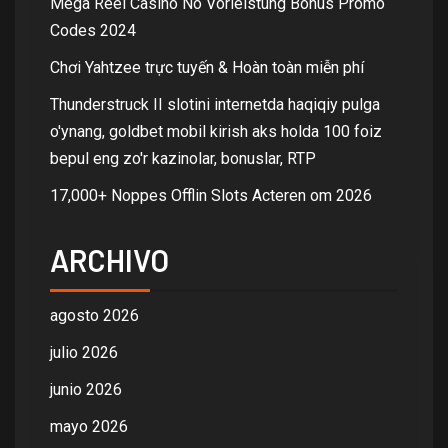
Mega Reel Casino No Vorleistung Bonus Promo
Codes 2024
Chơi Yahtzee trực tuyến & Hoàn toàn miễn phí
Thunderstruck II slotini internetda haqiqiy pulga
o'ynang, goldbet mobil kirish aks holda 100 foiz
bepul eng zo'r kazinolar, bonuslar, RTP
17,000+ Noppes Offlin Slots Acteren om 2026
ARCHIVO
agosto 2026
julio 2026
junio 2026
mayo 2026