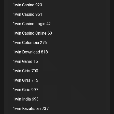
1win Casino 923
1win Casino 951
1win Casino Login 42
1win Casino Online 63
1win Colombia 276
1win Download 818
1win Game 15
1win Giris 700
1win Giris 715
1win Giris 997
1win India 693
1win Kazahstan 737