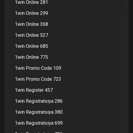
1win Online 281
1win Online 299
1win Online 368
1win Online 527
1win Online 685
1win Online 775
1win Promo Code 109
1win Promo Code 723
1win Register 457
1win Registratsiya 286
1win Registratsiya 380
1win Registratsiya 699