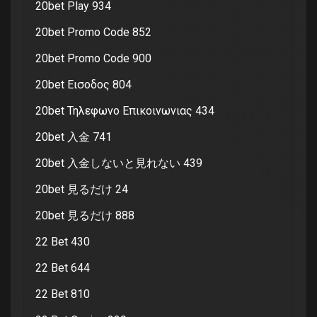
20bet Play 934
20bet Promo Code 852
20bet Promo Code 900
20bet Εισοδος 804
20bet Τηλεφωνο Επικοινωνιας 434
20bet 入金 741
20bet 入金しないと見れない 439
20bet 見るだけ 24
20bet 見るだけ 888
22 Bet 430
22 Bet 644
22 Bet 810