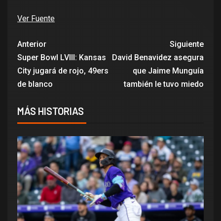
Ver Fuente
Anterior
Siguiente
Super Bowl LVIII: Kansas
David Benavidez asegura
City jugará de rojo, 49ers
que Jaime Munguía
de blanco
también le tuvo miedo
MÁS HISTORIAS