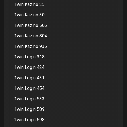
1win Kazino 25
1win Kazino 30
1win Kazino 506
1win Kazino 804
1win Kazino 936
1win Login 318
1win Login 424
1win Login 431
1win Login 454
1win Login 533
1win Login 589
1win Login 598