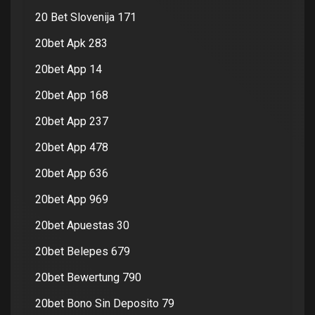
20 Bet Slovenija 171
20bet Apk 283
20bet App 14
20bet App 168
20bet App 237
20bet App 478
20bet App 636
20bet App 969
20bet Apuestas 30
20bet Belepes 679
20bet Bewertung 790
20bet Bono Sin Deposito 79