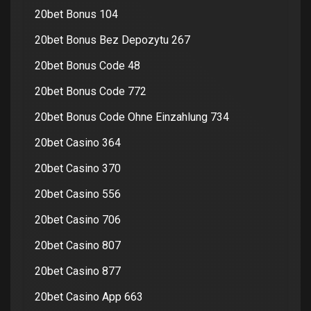
20bet Bonus 104
20bet Bonus Bez Depozytu 267
20bet Bonus Code 48
20bet Bonus Code 772
20bet Bonus Code Ohne Einzahlung 734
20bet Casino 364
20bet Casino 370
20bet Casino 556
20bet Casino 706
20bet Casino 807
20bet Casino 877
20bet Casino App 663