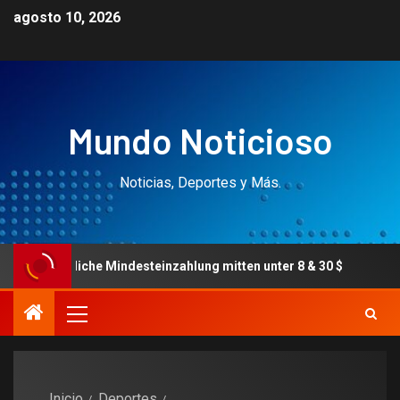
agosto 10, 2026
Mundo Noticioso
Noticias, Deportes y Más.
he Mindesteinzahlung mitten unter 8 & 30 $
On the inter
Inicio
Deportes