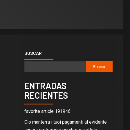
BUSCAR
Buscar
ENTRADAS
RECIENTES
favorite article 191946
Cio manterra i tuoi pagamenti al evidente
ancora proteggera purchessia atleta