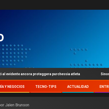
o
te ancora proteggera purchessia atleta
Sinon gioca per
ÍA Y NEGOCIOS
TECNO-TIPS
ACTUALIDAD
ENTR
or Jalen Brunson