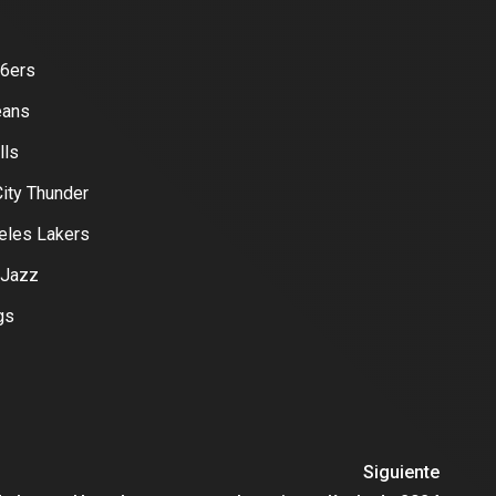
76ers
eans
lls
ity Thunder
eles Lakers
 Jazz
gs
Siguiente