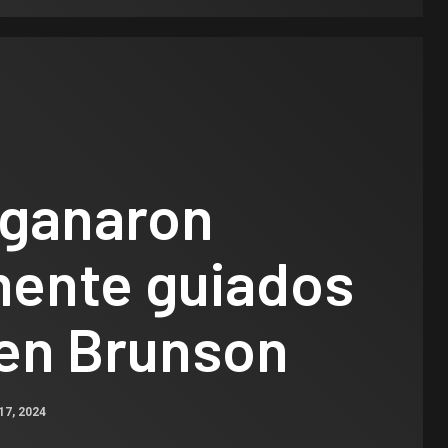
 ganaron
ente guiados
len Brunson
17, 2024