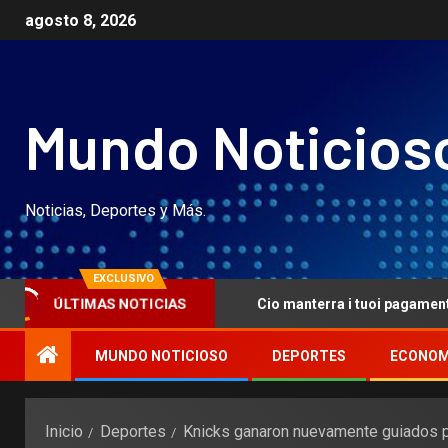
agosto 8, 2026
Mundo Noticios
Noticias, Deportes y Más.
EXCLUSIVO
ÚLTIMAS NOTICIAS
e article 191946
Cio manterra i tuoi pagamenti al eviden
MUNDO NOTICIOSO
DEPORTES
ECONOM
Inicio
Deportes
Knicks ganaron nuevamente guiados p