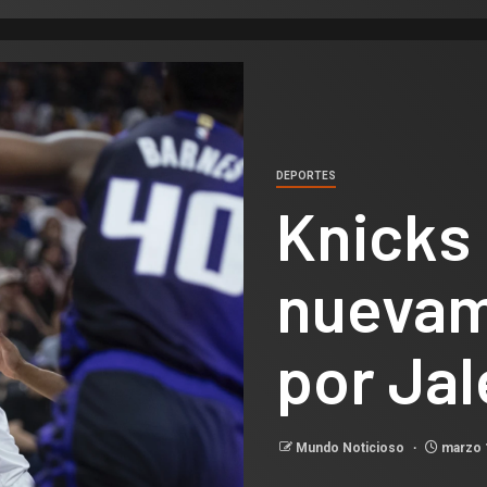
DEPORTES
Knicks
nuevam
por Ja
Mundo Noticioso
marzo 