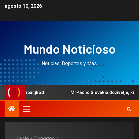
agosto 10, 2026
Mundo Noticioso
Noticias, Deportes y Más.
kampanjkod
MrPacho Slovakia doživetje, ki prevzema čute
Inicio
Deportes