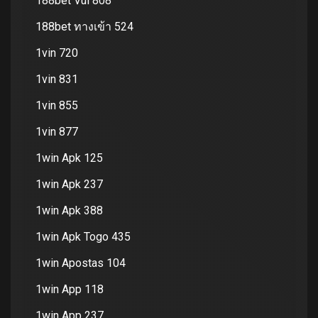
188bet Vui 808
188bet ทางเข้า 524
1vin 720
1vin 831
1vin 855
1vin 877
1win Apk 125
1win Apk 237
1win Apk 388
1win Apk Togo 435
1win Apostas 104
1win App 118
1win App 237