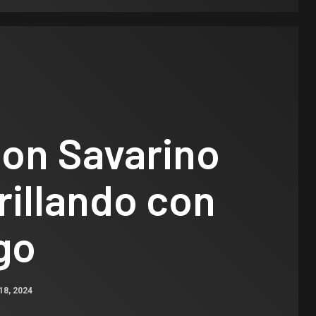
son Savarino
rillando con
go
18, 2024