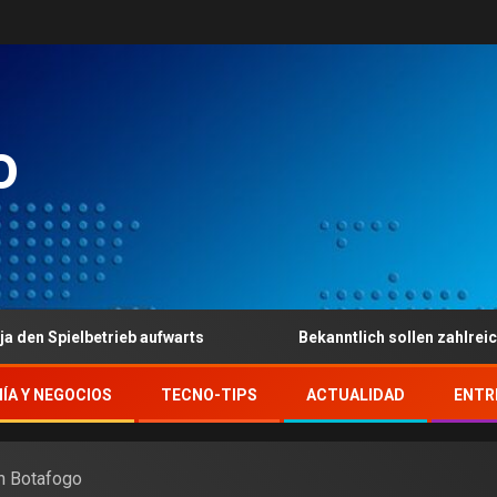
o
trieb aufwarts
Bekanntlich sollen zahlreiche strenge V
ÍA Y NEGOCIOS
TECNO-TIPS
ACTUALIDAD
ENTR
on Botafogo