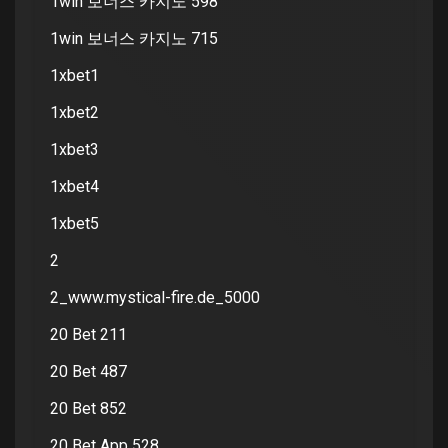
1win 보너스 카지노 598
1win 보너스 카지노 715
1xbet1
1xbet2
1xbet3
1xbet4
1xbet5
2
2_www.mystical-fire.de_5000
20 Bet 211
20 Bet 487
20 Bet 852
20 Bet App 528