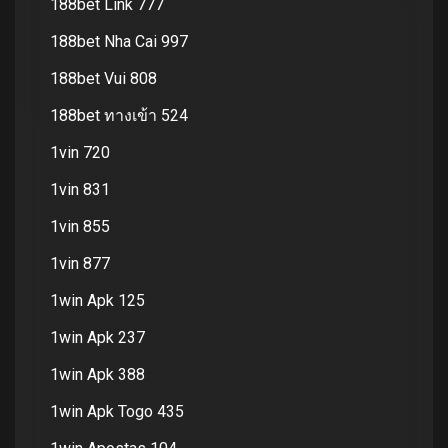
188bet Link 777
188bet Nha Cai 997
188bet Vui 808
188bet ทางเข้า 524
1vin 720
1vin 831
1vin 855
1vin 877
1win Apk 125
1win Apk 237
1win Apk 388
1win Apk Togo 435