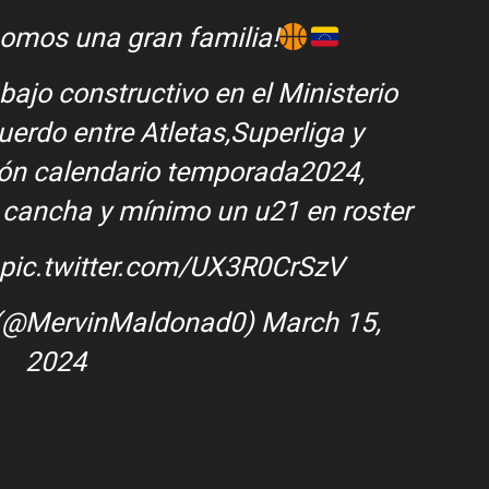
somos una gran familia!
bajo constructivo en el Ministerio
erdo entre Atletas,Superliga y
ión calendario temporada2024,
cancha y mínimo un u21 en roster
pic.twitter.com/UX3R0CrSzV
 (@MervinMaldonad0)
March 15,
2024