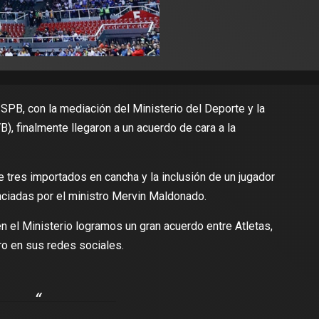
SPB, con la mediación del Ministerio del Deporte y la
, finalmente llegaron a un acuerdo de cara a la
 tres importados en cancha y la inclusión de un jugador
nciadas por el ministro Mervin Maldonado.
en el Ministerio logramos un gran acuerdo entre Atletas,
tro en sus redes sociales.