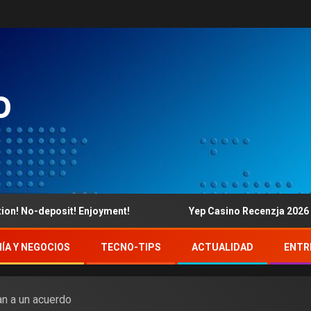
o
posit! Enjoyment!
Yep Casino Recenzja 2026 w celu Grac
ÍA Y NEGOCIOS
TECNO-TIPS
ACTUALIDAD
ENTR
an a un acuerdo