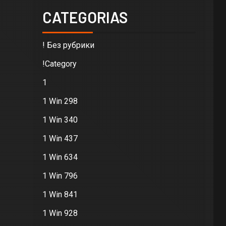
CATEGORIAS
! Без рубрики
!Category
1
1 Win 298
1 Win 340
1 Win 437
1 Win 634
1 Win 796
1 Win 841
1 Win 928