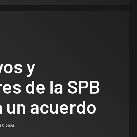
vos y
es de la SPB
a un acuerdo
15, 2024