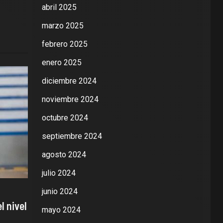
abril 2025
marzo 2025
febrero 2025
enero 2025
diciembre 2024
noviembre 2024
octubre 2024
septiembre 2024
agosto 2024
julio 2024
junio 2024
l nivel
mayo 2024