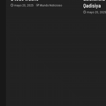
Qadisiya
mayo 20, 2025
Mundo Noticioso
mayo 20, 202