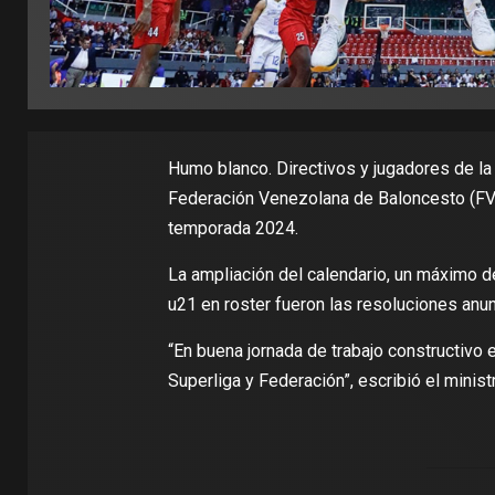
Humo blanco. Directivos y jugadores de la 
Federación Venezolana de Baloncesto (FVB)
temporada 2024.
La ampliación del calendario, un máximo de
u21 en roster fueron las resoluciones anu
“En buena jornada de trabajo constructivo 
Superliga y Federación”, escribió el minis