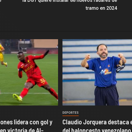
e
la DGT quiere instalar 88 nuevos radares de
tramo en 2024
DEPORTES
ones lidera con gol y
Claudio Jorquera destaca e
en victoria de Al-
del baloncesto venezolano