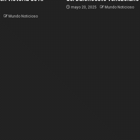
mayo 20, 2025
Mundo Noticioso
5
Mundo Noticioso