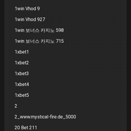
1win Vhod 9
1win Vhod 927
1win 보너스 카지노 598
1win 보너스 카지노 715
1xbet1
1xbet2
1xbet3
1xbet4
1xbet5
2
2_www.mystical-fire.de_5000
20 Bet 211