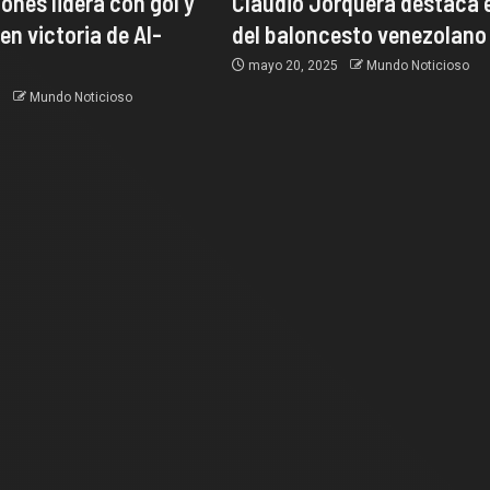
ones lidera con gol y
Claudio Jorquera destaca e
en victoria de Al-
del baloncesto venezolano
mayo 20, 2025
Mundo Noticioso
5
Mundo Noticioso