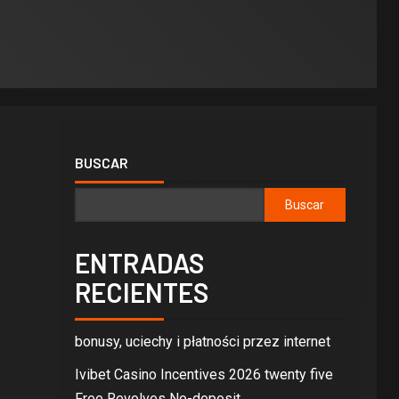
BUSCAR
Buscar
ENTRADAS
RECIENTES
bonusy, uciechy i płatności przez internet
Ivibet Casino Incentives 2026 twenty five
Free Revolves No-deposit