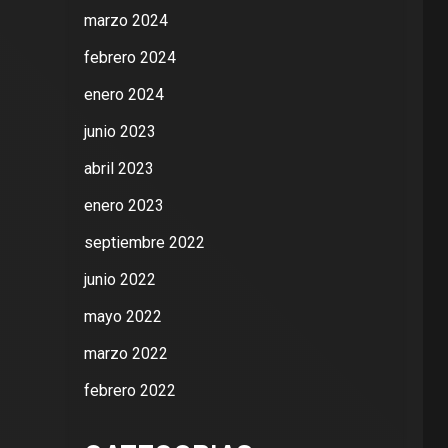
marzo 2024
febrero 2024
enero 2024
junio 2023
abril 2023
enero 2023
septiembre 2022
junio 2022
mayo 2022
marzo 2022
febrero 2022