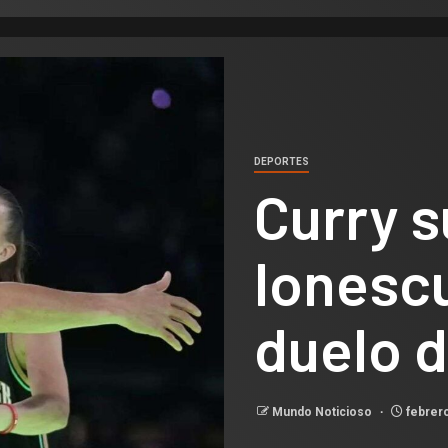
DEPORTES
Curry s
Ionescu
duelo d
Mundo Noticioso
febrero