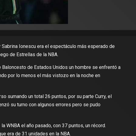
y y Sabrina Ionescu era el espectáculo más esperado de
uego de Estrellas de la NBA.
 de Baloncesto de Estados Unidos un hombre se enfrentó a
ndo por lo menos el más vistozo en la noche en
rso sumando un total 26 puntos, por su parte Curry, el
menzó su turno con algunos errores pero se pudo
 la WNBA el año pasado, con 37 puntos, un récord.
que era de 31 unidades en la NBA.