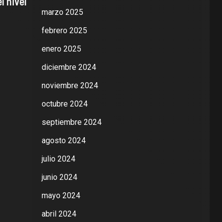
l nivel
marzo 2025
febrero 2025
enero 2025
diciembre 2024
noviembre 2024
octubre 2024
septiembre 2024
agosto 2024
julio 2024
junio 2024
mayo 2024
abril 2024