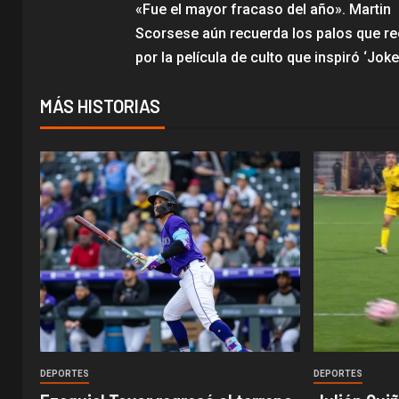
«Fue el mayor fracaso del año». Martin
Scorsese aún recuerda los palos que re
por la película de culto que inspiró ‘Joke
MÁS HISTORIAS
DEPORTES
DEPORTES