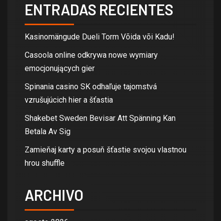
ENTRADAS RECIENTES
Kasinomängude Dueli Torm Võida või Kadu!
Casoola online odkrywa nowe wymiary
emocjonujących gier
Spinania casino SK odhaľuje tajomstvá
vzrušujúcich hier a šťastia
Shakebet Sweden Bevisar Att Spänning Kan
Betala Av Sig
Zamieňaj karty a posuň šťastie svojou vlastnou
hrou shuffle
ARCHIVO