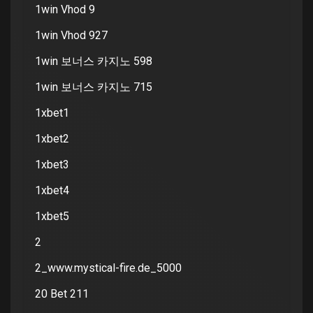
1win Vhod 9
1win Vhod 927
1win 보너스 카지노 598
1win 보너스 카지노 715
1xbet1
1xbet2
1xbet3
1xbet4
1xbet5
2
2_www.mystical-fire.de_5000
20 Bet 211