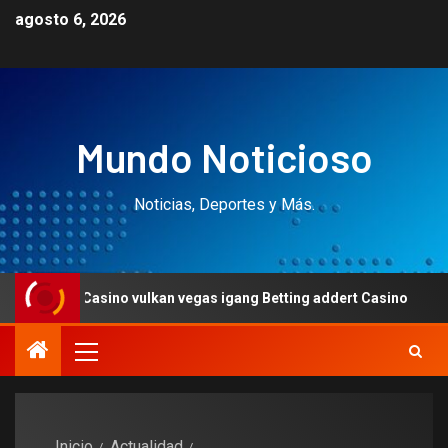
agosto 6, 2026
Mundo Noticioso
Noticias, Deportes y Más.
asino vulkan vegas igang Betting addert Casino
Casin
Inicio
Actualidad