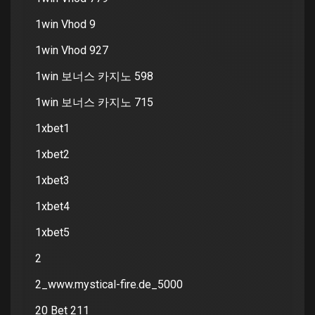
1win Vhod 9
1win Vhod 927
1win 보너스 카지노 598
1win 보너스 카지노 715
1xbet1
1xbet2
1xbet3
1xbet4
1xbet5
2
2_www.mystical-fire.de_5000
20 Bet 211