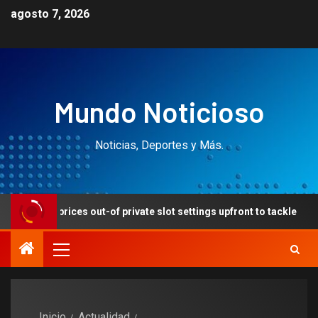
agosto 7, 2026
Mundo Noticioso
Noticias, Deportes y Más.
ices out-of private slot settings upfront to tackle
If you
Inicio
Actualidad