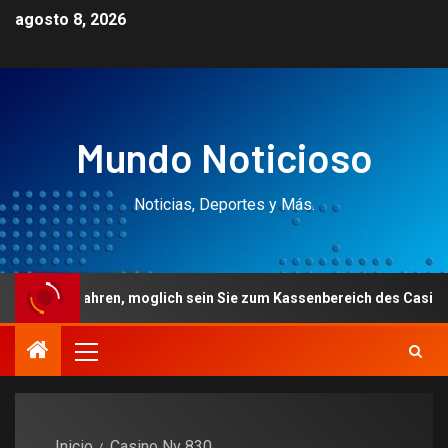
agosto 8, 2026
Mundo Noticioso
Noticias, Deportes y Más.
fahren, moglich sein Sie zum Kassenbereich des Casinos unter ander
Inicio
Casino Nv 830