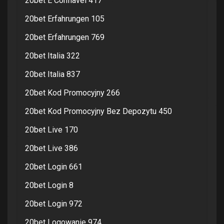
20bet E Confiavel 417
20bet Erfahrungen 105
20bet Erfahrungen 769
20bet Italia 322
20bet Italia 837
20bet Kod Promocyjny 266
20bet Kod Promocyjny Bez Depozytu 450
20bet Live 170
20bet Live 386
20bet Login 661
20bet Login 8
20bet Login 972
20bet Logowanie 974