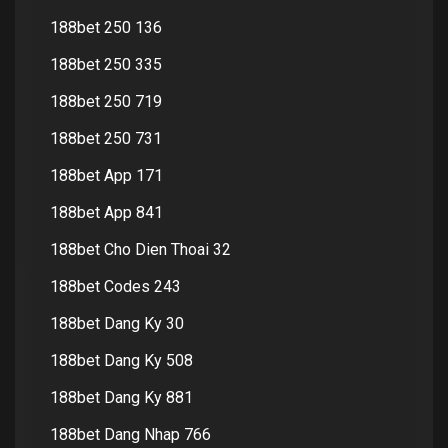
188bet 250 136
188bet 250 335
188bet 250 719
188bet 250 731
188bet App 171
188bet App 841
188bet Cho Dien Thoai 32
188bet Codes 243
188bet Dang Ky 30
188bet Dang Ky 508
188bet Dang Ky 881
188bet Dang Nhap 766