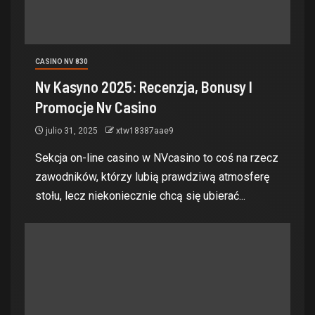
CASINO NV 830
Nv Kasyno 2025: Recenzja, Bonusy I
Promocje Nv Casino
julio 31, 2025
xtw18387aae9
Sekcja on-line casino w NVcasino to coś na rzecz
zawodników, którzy lubią prawdziwą atmosferę
stołu, lecz niekoniecznie chcą się ubierać...