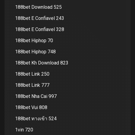
188bet Download 525
188bet E Confiavel 243
188bet E Confiavel 328
188bet Hiphop 70
188bet Hiphop 748
188bet Kh Download 823
188bet Link 250
188bet Link 777
188bet Nha Cai 997
188bet Vui 808
188bet ทางเข้า 524
1vin 720