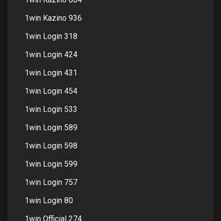
1win Kazino 936
1win Login 318
1win Login 424
1win Login 431
1win Login 454
1win Login 533
1win Login 589
1win Login 598
1win Login 599
1win Login 757
1win Login 80
1win Official 274