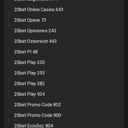
20bet Online Casino 643
20bet Opinie 73
20bet Opiniones 243
20bet Osterreich 443
20bet Pl 48
20bet Play 230
20bet Play 293
20bet Play 382
20bet Play 934
20bet Promo Code 852
20bet Promo Code 900
20bet Εισοδος 804