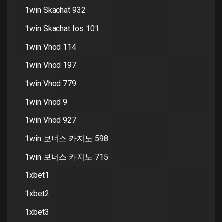
1win Skachat 932
1win Skachat Ios 101
1win Vhod 114
1win Vhod 197
1win Vhod 779
1win Vhod 9
1win Vhod 927
1win 보너스 카지노 598
1win 보너스 카지노 715
1xbet1
1xbet2
1xbet3