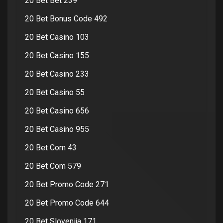
20 Bet Bet 239
20 Bet Bonus Code 492
20 Bet Casino 103
20 Bet Casino 155
20 Bet Casino 233
20 Bet Casino 55
20 Bet Casino 656
20 Bet Casino 955
20 Bet Com 43
20 Bet Com 579
20 Bet Promo Code 271
20 Bet Promo Code 644
20 Bet Slovenija 171