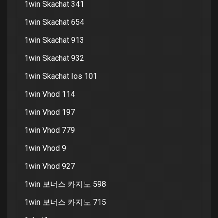
1win Skachat 341
1win Skachat 654
1win Skachat 913
1win Skachat 932
1win Skachat Ios 101
1win Vhod 114
1win Vhod 197
1win Vhod 779
1win Vhod 9
1win Vhod 927
1win 보너스 카지노 598
1win 보너스 카지노 715