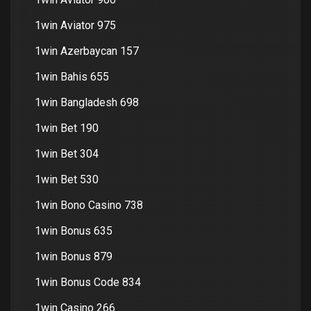
1win Aviator 975
1win Azerbaycan 157
1win Bahis 655
1win Bangladesh 698
1win Bet 190
1win Bet 304
1win Bet 530
1win Bono Casino 738
1win Bonus 635
1win Bonus 879
1win Bonus Code 834
1win Casino 266