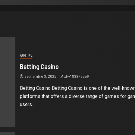
AUG_IPL
Betting Casino
septiembre 3, 2025
xtw18387aae9
Betting Casino Betting Casino is one of the well-know
platforms that offers a diverse range of games for ga
users....