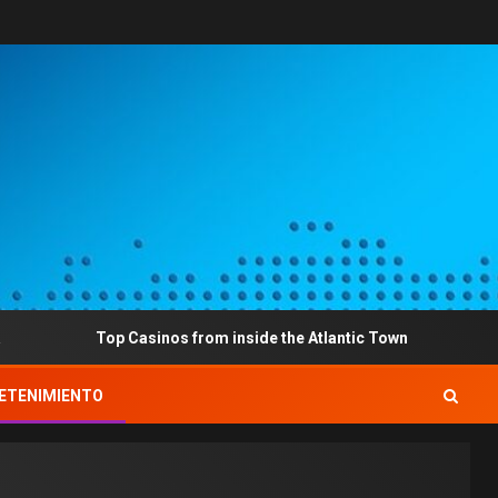
Top Casinos from inside the Atlantic Town
Atlant
ETENIMIENTO