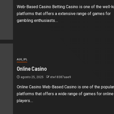
Web-Based Casino Betting Casino is one of the well-
platforms that offers a extensive range of games for
gambling enthusiasts....
AUG_IPL
Online Casino
agosto 25, 2025
xtw18387aae9
Online Casino Web-Based Casino is one of the popula
platforms that offers a wide range of games for online
players....