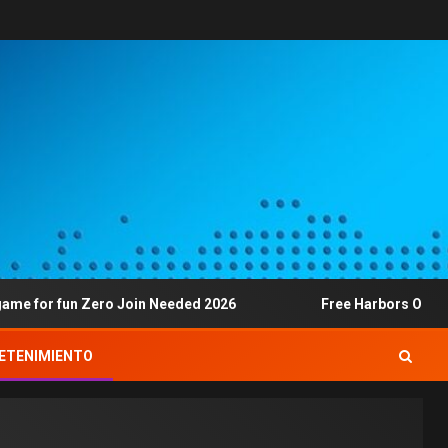
r fun Zero Join Needed 2026
Free Harbors Online Gambl
ETENIMIENTO