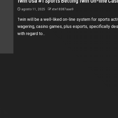
1win Usa #1 Sports Betting 1win On-line Cas
agosto 11, 2025
xtw18387aae9
1win will be a well-liked on-line system for sports acti
wagering, casino games, plus esports, specifically de
with regard to...