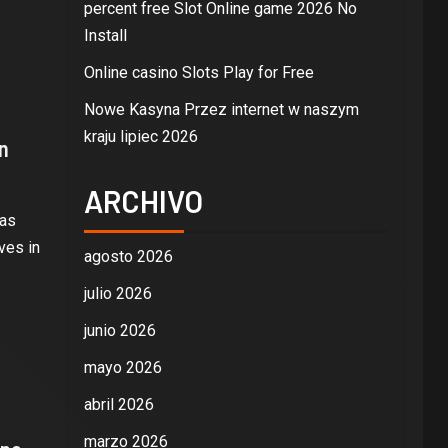
percent free Slot Online game 2026 No
Install
Online casino Slots Play for Free
Nowe Kasyna Przez internet w naszym
kraju lipiec 2026
n
ARCHIVO
 as
ves in
agosto 2026
julio 2026
junio 2026
mayo 2026
abril 2026
marzo 2026