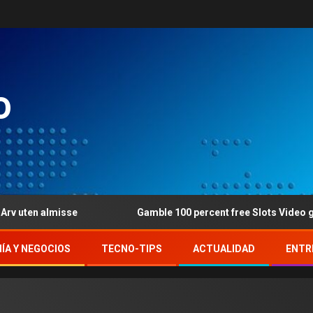
o
n almisse
Gamble 100 percent free Slots Video game fo
ÍA Y NEGOCIOS
TECNO-TIPS
ACTUALIDAD
ENTR