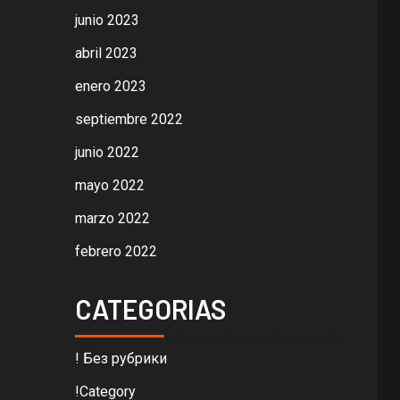
junio 2023
abril 2023
enero 2023
septiembre 2022
junio 2022
mayo 2022
marzo 2022
febrero 2022
CATEGORIAS
! Без рубрики
!Category