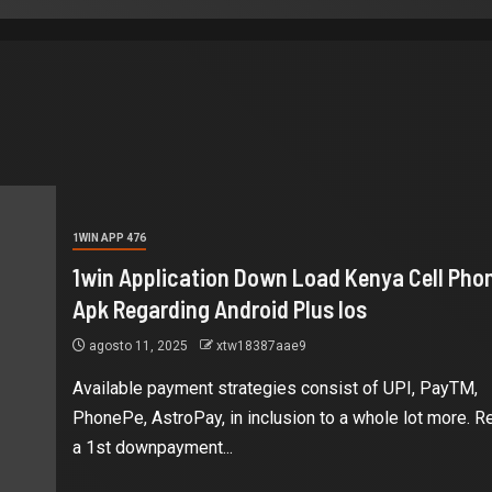
1WIN APP 476
1win Application Down Load Kenya Cell Pho
Apk Regarding Android Plus Ios
agosto 11, 2025
xtw18387aae9
Available payment strategies consist of UPI, PayTM,
PhonePe, AstroPay, in inclusion to a whole lot more. R
a 1st downpayment...