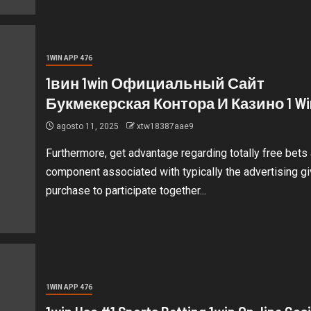
1WIN APP 476
1вин 1win Официальный Сайт ️
Букмекерская Контора И Казино 1 Wi
agosto 11, 2025
xtw18387aae9
Furthermore, get advantage regarding totally free bets
component associated with typically the advertising gi
purchase to participate together...
1WIN APP 476