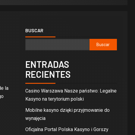
BUSCAR
Buscar
ENTRADAS
RECIENTES
e la
Casino Warszawa Nasze państwo: Legalne
go
Kasyno na terytorium polski
Mobilne kasyno dzięki przyjmowanie do
wynajęcia
Oficjalna Portal Polska Kasyno i Gorszy