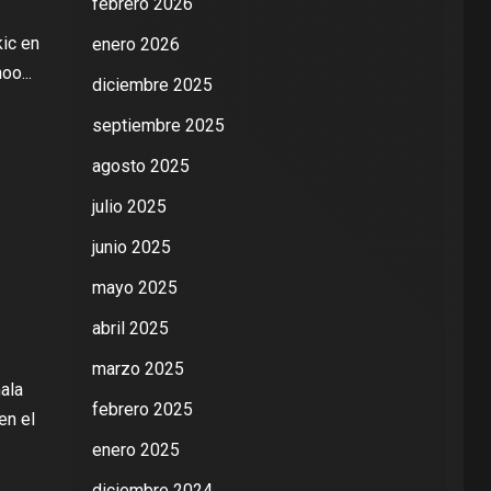
febrero 2026
ic en
enero 2026
oo...
diciembre 2025
septiembre 2025
agosto 2025
julio 2025
junio 2025
mayo 2025
abril 2025
marzo 2025
ala
febrero 2025
en el
enero 2025
diciembre 2024