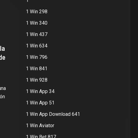
1
1 Win 298
1 Win 340
1 Win 437
1 Win 634
la
de
1 Win 796
1 Win 841
1 Win 928
una
1 Win App 34
ión
1 Win App 51
1 Win App Download 641
1 Win Aviator
1 Win Bet 817