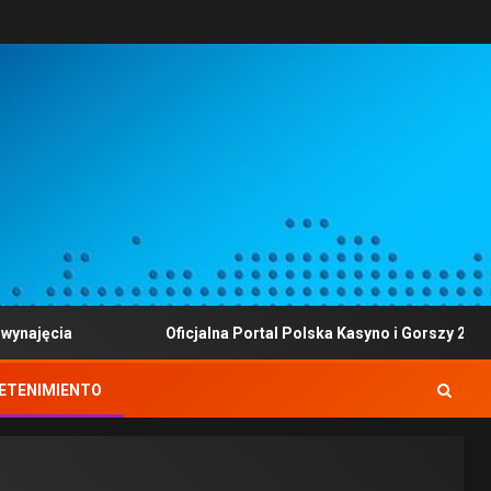
Oficjalna Portal Polska Kasyno i Gorszy 2026
ETENIMIENTO