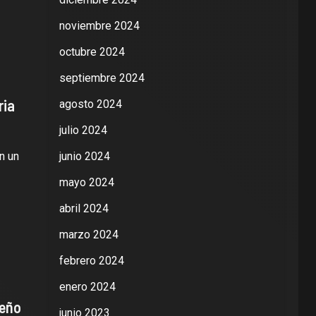
noviembre 2024
octubre 2024
septiembre 2024
ria
agosto 2024
julio 2024
n un
junio 2024
mayo 2024
abril 2024
marzo 2024
febrero 2024
enero 2024
ueño
junio 2023