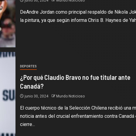
junio 30, 2024
Mundo Noticioso
DeAndre Jordan como principal respaldo de Nikola Jok
la pintura, ya que según informa Chris B. Haynes de Yah
DEPORTES
¿Por qué Claudio Bravo no fue titular ante
Canadá?
junio 30, 2024
Mundo Noticioso
El cuerpo técnico de la Selección Chilena recibió una m
noticia antes del crucial enfrentamiento contra Canadá 
cierre...